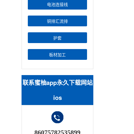
电池连接线
铜排汇流排
护套
板材加工
联系蜜柚app永久下载网站
ios
86075782535899