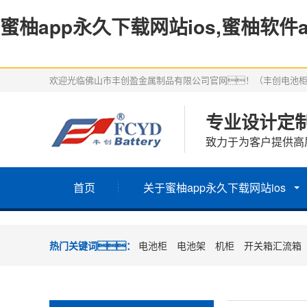
蜜柚app永久下载网站ios,蜜柚软件
欢迎光临佛山市丰创盈金属制品有限公司官网！（丰创电池
专业设计定
致力于为客户提供高
首页
关于蜜柚app永久下载网站ios
热门关键词：
电池柜
电池架
机柜
开关箱汇流箱