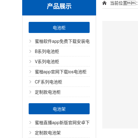
当前位置
产品展示
电池柜
蜜柚软件app免费下载安装电
池柜
B系列电池柜
V系列电池柜
蜜柚app官网下载ios电池柜
CF系列电池柜
定制款电池柜
电池架
蜜柚直播app新版官网安卓下
载电池架
定制款电池架