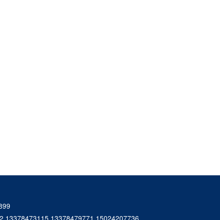
899
3378473115,13378479771,15024207736